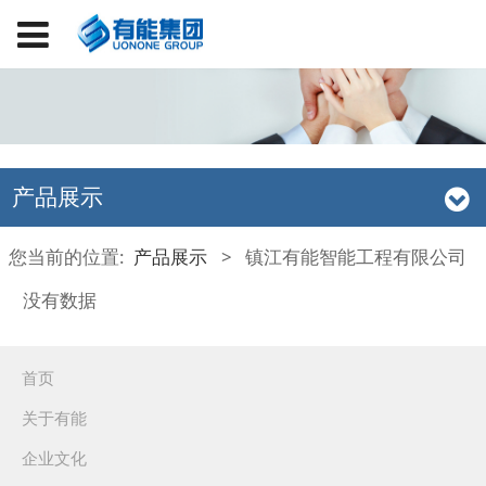
产品展示
您当前的位置:
产品展示
>
镇江有能智能工程有限公司
没有数据
首页
关于有能
企业文化